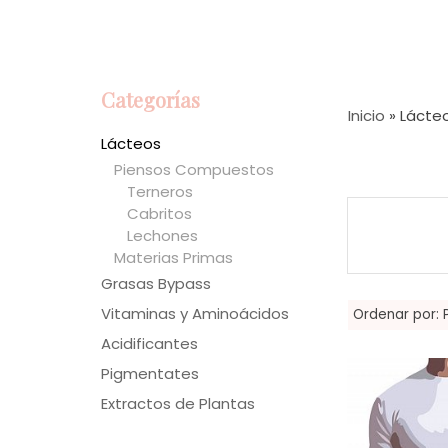
Categorías
Inicio
»
Lácte
Lácteos
Piensos Compuestos
Terneros
Cabritos
Lechones
Materias Primas
Grasas Bypass
Vitaminas y Aminoácidos
Ordenar por:
Acidificantes
Pigmentates
Extractos de Plantas